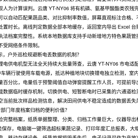
现人为计算误判。云唐
YT-NY06
将有机磷、氨基甲酸酯类农残
可以自动匹配果蔬品类、对比抑制率数值，屏幕直观标注合格、
处置时长。离线判定数据全部本地缓存，返回室内导出
Excel
台
执法档案完整性。系统本地数据库支持手动新增地方特色果蔬管
不受网络条件限制。
示，户外巡检规避断电丢数据的机制？
锂电供电机型无法全天持续大批量筛查，云唐
YT-NY06
市电适
中车辆行驶使用车载电源，抵达种植地块切换锂电独立检测，室
量百分比，电量低于预警阈值自动弹窗提醒工作人员，可提前导
载数据临时缓存机制，切换供电、短暂断电时已采集的六通道检
空当前批次样品检测信息，解决田间供电不稳定造成的数据丢失
管部门年度档案归档的便利价值？
检完整档案，纸质单据整理、分类、归档工作量巨大，仪器导出
类保存，电脑端一键筛选超标果蔬记录、打印年度汇总报表，大
盘、移动存储设备，纸质单据损毁丢失后，电子记录可作为产地