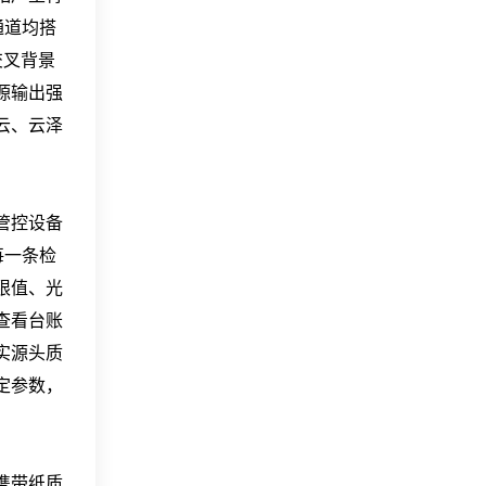
通道均搭
交叉背景
源输出强
云、云泽
管控设备
每一条检
限值、光
查看台账
实源头质
定参数，
携带纸质