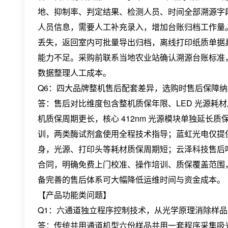
地、抑制率、判定结果、检测人员、时间全部溯源字
人员信息，需要人工补充录入，增加台账归档工作量
丢失，返回室内可批量导出归档，离线打印纸质单据
能力不足。采购前联系当地农业站确认溯源台账标准
数据整理人工成本。
Q6
：四大品牌整机售后配套差异，选购时售后保障纳
答：售后对比维度包含整机质保年限、
LED
光源耗材
机质保周期更长，核心
412nm
光源模块单独延长质
训，两类酶试剂盒使用全程技术指导；蓝虹光电仅提
身，光源、打印头等耗材质保周期短；云泽科技售后
合同，明确免费上门校准、操作培训、质保覆盖范围
备完善的售后体系可大幅降低运维时间与资金成本。
【产品功能类问题】
Q1
：六通道独立程序控制技术，从光学原理消除样品
答：传统共用通道机型六份样品共用一套程序采集吸