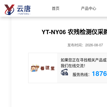
首页
产品中心
YT-NY06 农残检测
发布时间：2026-08-
如果您正在寻找相关产品或
我们在线交流！
187
服务热线：