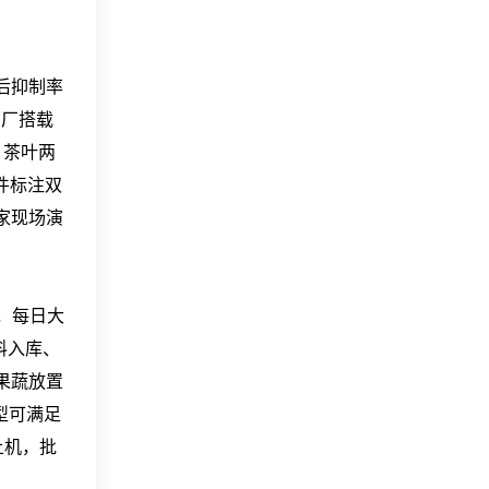
后抑制率
原厂搭载
、茶叶两
件标注双
家现场演
，每日大
料入库、
果蔬放置
型可满足
上机，批