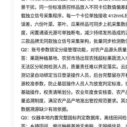
景干扰，同一份标准质控样品放入不同卡位数值偏差
载独立信号采集程序，每一个卡位单独接收
412nmL
误差，六份叶菜、茶叶、瓜果样品可同步上机采集数
度，闲置通道光源可单独断电，减少持续发热造成的
三款品牌无同款独立信号采集架构，批量同步检测数
Q2
：账号参数锁定分级管理功能，对农产品源头质量
答：果蔬种植基地、农贸市场出现农残超标果蔬流入
无法区分轮岗检测人员，质量责任难以界定落实。云
测记录自动绑定当日登录操作人员，后台完整留存开
源校准参数，防止基层操作人员人为放宽判定标准，
基础操作，权责清晰划分。农业年度食安核查、农产
量追溯制度，满足农产品产地准出管控规范要求。其
数据溯源缺少有效依据。
Q3
：仪器本地内置完整国标判定数据库，离线田间检
答：乡镇田间、偏远种植基地无电脑、无网络信号，