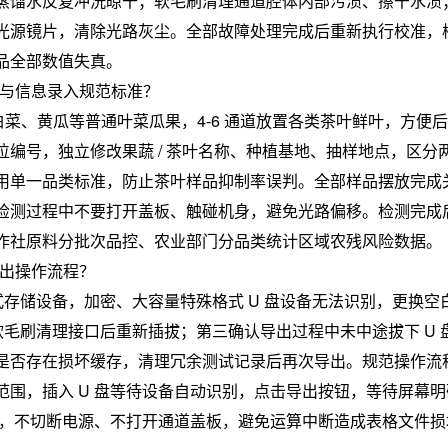
蒸馏水反复冲洗晾干；软毛刷清理通道腔体内部污渍、擦干水渍
光源镜片，清除光路灰尘。全部故障处理完成后重新执行校准，
品全部数值失真。
与信息录入规范标准？
白菜、黄瓜等普通叶菜瓜果，
4-6
通道放置各类茶叶鲜叶，方便后
位编号，独立修改果蔬
/
茶叶名称、种植基地、抽样地点，区分
用单一品类标准，防止茶叶样品抑制率误判。全部样品摆放完成
检测过程中不要打开盖板、触碰机身，避免光路偏移。检测完成
作社原料分批次品控、农业部门分品类统计区域农残风险数据。
出操作流程？
式存储设备，加密、大容量特殊格式
U
盘设备无法识别，更换空
软毛刷清理接口后重新插拔；第三确认导出过程中未中途拔下
U
是否存在损坏缓存，清理冗余测试记录后再次导出。规范操作流
范围，插入
U
盘等待设备自动识别，点击导出按钮，等待屏幕明
，不切断电源、不打开通道盖板，避免运算中断造成表格文件损