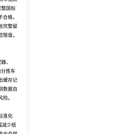
完整国标
不合格，
账完整留
控限值，
配器、
内分拣车
出缓存记
测数据自
风险。
标准化
幅减少纸
准出合规