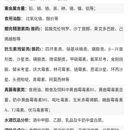
重金属含量：
铅、镉、铬、汞、砷、锡、镍、铝等；
食用油脂：
过氧化值、酸价等
瘦肉精激素类(兽药)：
盐酸克伦特罗、沙丁胺醇、莱克多巴胺、己
烯雌酚等
抗生素残留类(兽药)：
四环素类、硝基呋喃类、磺胺类、β－兴奋
剂类、沙星类、磺胺类、喹诺酮类，甲砜霉素，氟苯尼考，金刚烷
胺、替米考星、庆大霉素、林可霉素、链霉素、恩诺沙星、环丙沙
星、头孢啦啶、青霉素、阿莫西林等
真菌毒素类：
食用油、粮食及饲料中黄曲霉毒素B1、黄曲霉毒素总
量，奶中黄曲霉毒素M1、呕吐毒素、玉米赤霉烯酮、赭曲霉毒素
A、T2毒素、伏马毒素等；
水酒饮品分析：
酒中甲醇、乙醇、乳品及牛奶中蛋白质，