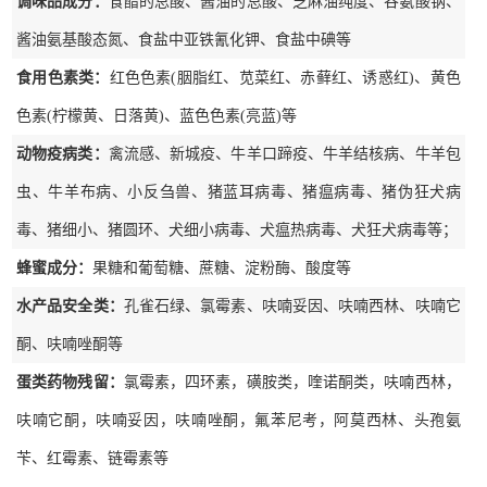
调味品成分：
食醋的总酸、酱油的总酸、芝麻油纯度、谷氨酸钠、
酱油氨基酸态氮、食盐中亚铁氰化钾、食盐中碘等
食用色素类：
红色色素(胭脂红、苋菜红、赤藓红、诱惑红)、黄色
色素(柠檬黄、日落黄)、蓝色色素(亮蓝)等
动物疫病类：
禽流感、新城疫、牛羊口蹄疫、牛羊结核病、牛羊包
虫、牛羊布病、小反刍兽、猪蓝耳病毒、猪瘟病毒、猪伪狂犬病
毒、猪细小、猪圆环、犬细小病毒、犬瘟热病毒、犬狂犬病毒等；
蜂蜜成分：
果糖和葡萄糖、蔗糖、淀粉酶、酸度等
水产品安全类：
孔雀石绿、氯霉素、呋喃妥因、呋喃西林、呋喃它
酮、呋喃唑酮等
蛋类药物残留：
氯霉素，四环素，磺胺类，喹诺酮类，呋喃西林，
呋喃它酮，呋喃妥因，呋喃唑酮，氟苯尼考，阿莫西林、头孢氨
苄、红霉素、链霉素等