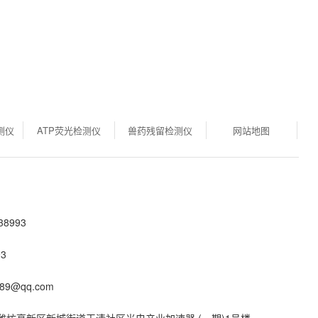
测仪
ATP荧光检测仪
兽药残留检测仪
网站地图
8993
3
89@qq.com
潍坊高新区新城街道玉清社区光电产业加速器 (一期)1号楼