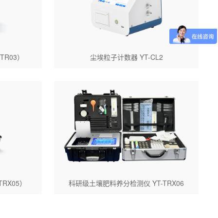
TR03）
尘埃粒子计数器 YT-CL2
RX05）
科研级土壤肥料养分检测仪 YT-TRX06