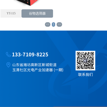
YT-115
谷物选筛器
<<
1
>>