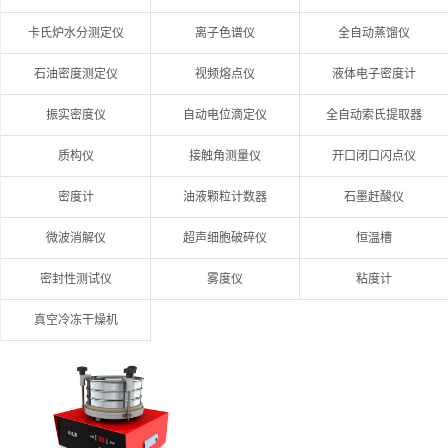
卡氏炉水分测定仪
离子色谱仪
全自动蒸馏仪
石油密度测定仪
视频熔点仪
液体电子密度计
振实密度仪
自动电位滴定仪
全自动索氏提取器
质构仪
接触角测量仪
开口闭口闪点仪
密度计
油液颗粒计数器
石墨赶酸仪
微波消解仪
超声细胞破碎仪
恒温槽
密封性测试仪
雾度仪
粘度计
真空冷冻干燥机