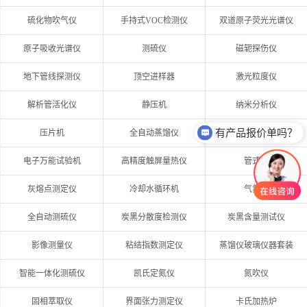
硫化物吹气仪
手持式VOC检测仪
双道原子荧光光谱仪
原子吸收光谱仪
测硫仪
磁轭探伤仪
地下管线探测仪
顶空进样器
激光粒度仪
解析管活化仪
静压机
纳米分析仪
有产品报价单吗？
压片机
全自动蒸馏仪
自动电位滴定仪
电子万能试验机
高精度触屏量热仪
管式炉
灰熔点测定仪
冷却水循环机
气氛炉
全自动测硫仪
炭黑分散度检测仪
炭黑含量测试仪
影像测量仪
粘结指数测定仪
蒸馏仪玻璃仪器套装
智能一体化测硫仪
凯氏定氮仪
氮吹仪
固相萃取仪
界面张力测定仪
卡氏加热炉