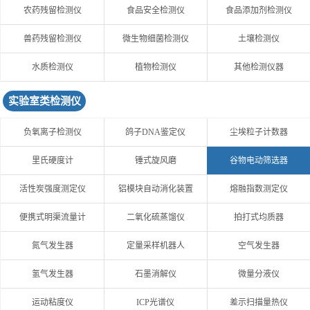
农药残留检测仪
食品安全检测仪
食品添加剂检测仪
兽药残留检测仪
微生物细菌检测仪
土壤检测仪
水质检测仪
植物检测仪
其他检测仪器
实验室类检测仪
负氧离子检测仪
鸽子DNA鉴定仪
尘埃粒子计数器
里氏硬度计
锤式旋风磨
谷物电动筛选器
活性炭强度测定仪
铝模块自动消化装置
熔融指数测定仪
便携式明渠流量计
二氧化硫蒸馏仪
拍打式均质器
氮气发生器
定量采样机器人
空气发生器
氢气发生器
石墨消解仪
微量分液仪
运动粘度仪
ICP光谱仪
差示扫描量热仪