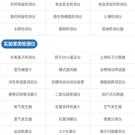
农药残留检测仪
食品安全检测仪
食品添加剂检测仪
兽药残留检测仪
微生物细菌检测仪
土壤检测仪
水质检测仪
植物检测仪
其他检测仪器
实验室类检测仪
负氧离子检测仪
鸽子DNA鉴定仪
尘埃粒子计数器
里氏硬度计
锤式旋风磨
谷物电动筛选器
活性炭强度测定仪
铝模块自动消化装置
熔融指数测定仪
便携式明渠流量计
二氧化硫蒸馏仪
拍打式均质器
氮气发生器
定量采样机器人
空气发生器
氢气发生器
石墨消解仪
微量分液仪
运动粘度仪
ICP光谱仪
差示扫描量热仪