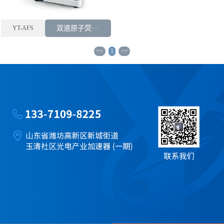
YT-AFS
双道原子荧···
<<
1
>>