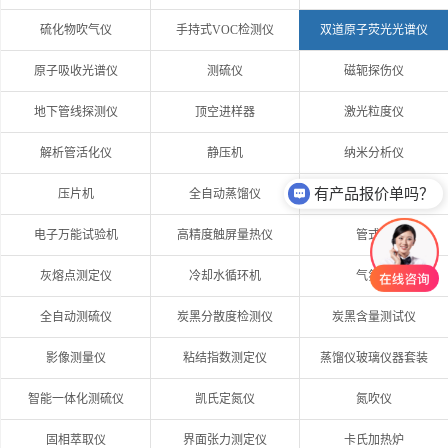
硫化物吹气仪
手持式VOC检测仪
双道原子荧光光谱仪
原子吸收光谱仪
测硫仪
磁轭探伤仪
地下管线探测仪
顶空进样器
激光粒度仪
解析管活化仪
静压机
纳米分析仪
有产品报价单吗？
压片机
全自动蒸馏仪
自动电位滴定仪
电子万能试验机
高精度触屏量热仪
管式炉
灰熔点测定仪
冷却水循环机
气氛炉
全自动测硫仪
炭黑分散度检测仪
炭黑含量测试仪
影像测量仪
粘结指数测定仪
蒸馏仪玻璃仪器套装
智能一体化测硫仪
凯氏定氮仪
氮吹仪
固相萃取仪
界面张力测定仪
卡氏加热炉