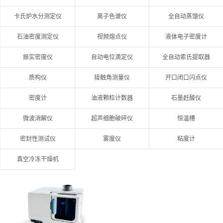
卡氏炉水分测定仪
离子色谱仪
全自动蒸馏仪
石油密度测定仪
视频熔点仪
液体电子密度计
振实密度仪
自动电位滴定仪
全自动索氏提取器
质构仪
接触角测量仪
开口闭口闪点仪
密度计
油液颗粒计数器
石墨赶酸仪
微波消解仪
超声细胞破碎仪
恒温槽
密封性测试仪
雾度仪
粘度计
真空冷冻干燥机