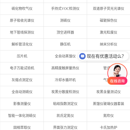
硫化物吹气仪
手持式VOC检测仪
双道原子荧光光谱仪
原子吸收光谱仪
测硫仪
磁轭探伤仪
地下管线探测仪
顶空进样器
激光粒度仪
解析管活化仪
静压机
纳米分析仪
现在有优惠活动么？
压片机
全自动蒸馏仪
自动电位滴定仪
电子万能试验机
高精度触屏量热仪
管式炉
灰熔点测定仪
冷却水循环机
气氛炉
全自动测硫仪
炭黑分散度检测仪
炭黑含量测试仪
影像测量仪
粘结指数测定仪
蒸馏仪玻璃仪器套装
智能一体化测硫仪
凯氏定氮仪
氮吹仪
固相萃取仪
界面张力测定仪
卡氏加热炉