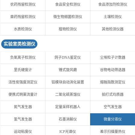
农药残留检测仪
食品安全检测仪
食品添加剂检测仪
兽药残留检测仪
微生物细菌检测仪
土壤检测仪
水质检测仪
植物检测仪
其他检测仪器
实验室类检测仪
负氧离子检测仪
鸽子DNA鉴定仪
尘埃粒子计数器
里氏硬度计
锤式旋风磨
谷物电动筛选器
活性炭强度测定仪
铝模块自动消化装置
熔融指数测定仪
便携式明渠流量计
二氧化硫蒸馏仪
拍打式均质器
氮气发生器
定量采样机器人
空气发生器
氢气发生器
石墨消解仪
微量分液仪
运动粘度仪
ICP光谱仪
差示扫描量热仪