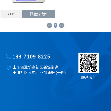
YT-F8
微量分液仪
<<
1
>>