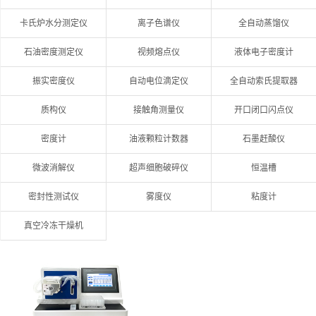
卡氏炉水分测定仪
离子色谱仪
全自动蒸馏仪
石油密度测定仪
视频熔点仪
液体电子密度计
振实密度仪
自动电位滴定仪
全自动索氏提取器
质构仪
接触角测量仪
开口闭口闪点仪
密度计
油液颗粒计数器
石墨赶酸仪
微波消解仪
超声细胞破碎仪
恒温槽
密封性测试仪
雾度仪
粘度计
真空冷冻干燥机